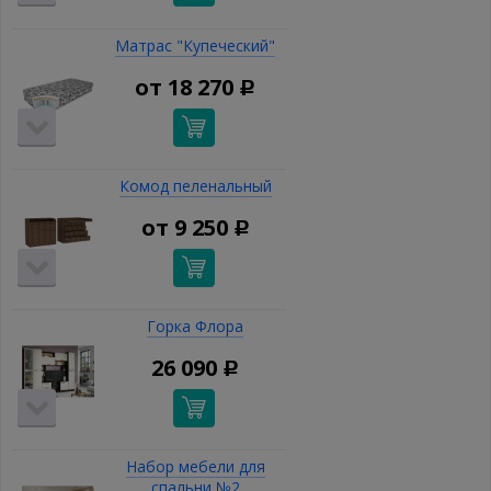
Матрас "Купеческий"
от
18 270
Р
Комод пеленальный
от
9 250
Р
Горка Флора
26 090
Р
Набор мебели для
спальни №2