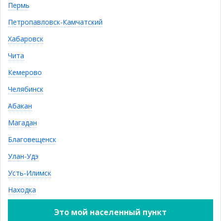
СУПЕР ЦЕНА
Пермь
Петропавловск-Камчатский
АКЦИИ
Хабаровск
Чита
Наматрасник Эко
Кемерово
от
2 510
Р
Челябинск
Абакан
Магадан
Матрас "Лорд" TFK
Благовещенск
от
18 820
Р
Улан-Удэ
Усть-Илимск
Находка
Набор мебели для
спальни №1
Это мой населенный пункт