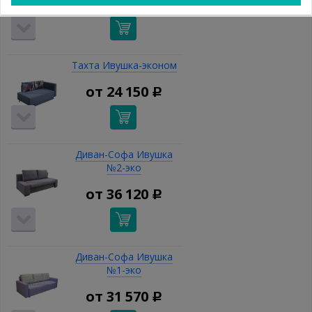
от
99 910
Р
Тахта Ивушка-эконом
от
24 150
Р
Диван-Софа Ивушка
№2-эко
от
36 120
Р
Диван-Софа Ивушка
№1-эко
от
31 570
Р