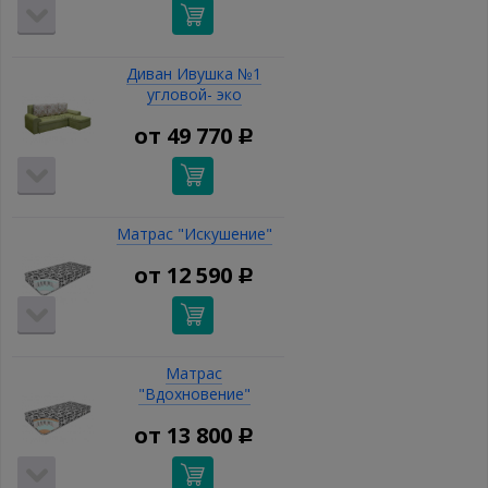
Диван Ивушка №1
угловой- эко
от
49 770
Р
Матрас "Искушение"
от
12 590
Р
Матрас
"Вдохновение"
от
13 800
Р