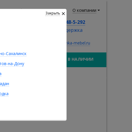
лезная информация
О компании
Закрыть
8 (924) 548-5-292
тех. поддержка
sale@ivushka-mebel.ru
о-Сахалинск
МАТРАСЫ
В НАЛИЧИИ
тов-на-Дону
а
адан
одка