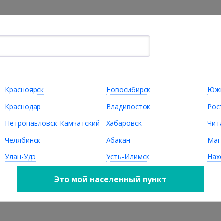
Главная
Помощь покупателю
По
Товары
Например,
Подушка "Бегемот"
Красноярск
Новосибирск
Южн
МЕБЕЛЬ НА
Ь
ДЕТСКАЯ МЕБЕЛЬ
МЕТАЛЛОКАРКАСЕ
Краснодар
Владивосток
Рос
Петропавловск-Камчатский
Хабаровск
Чит
Челябинск
Абакан
Маг
Улан-Удэ
Усть-Илимск
Нах
Это мой населенный пункт