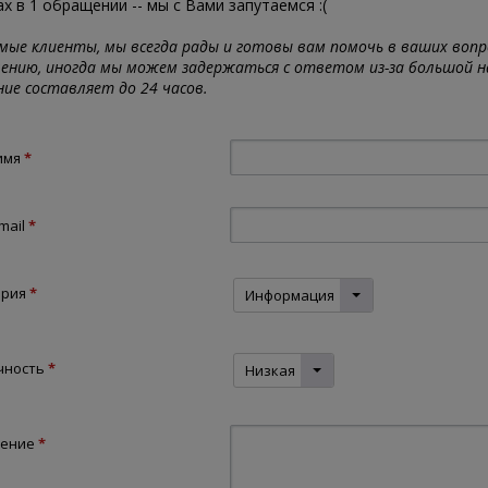
х в 1 обращении -- мы с Вами запутаемся :(
ые клиенты, мы всегда рады и готовы вам помочь в ваших вопр
ению, иногда мы можем задержаться с ответом из-за большой на
ие составляет до 24 часов.
имя
*
mail
*
ория
*
Информация
чность
*
Низкая
ение
*