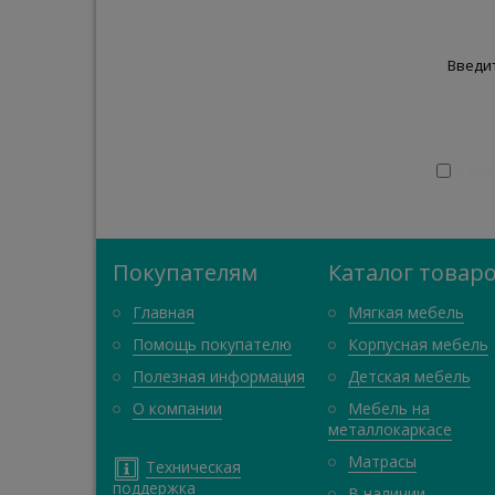
Введит
я да
Покупателям
Каталог товар
Главная
Мягкая мебель
Помощь покупателю
Корпусная мебель
Полезная информация
Детская мебель
О компании
Мебель на
металлокаркасе
Матрасы
Техническая
поддержка
В наличии