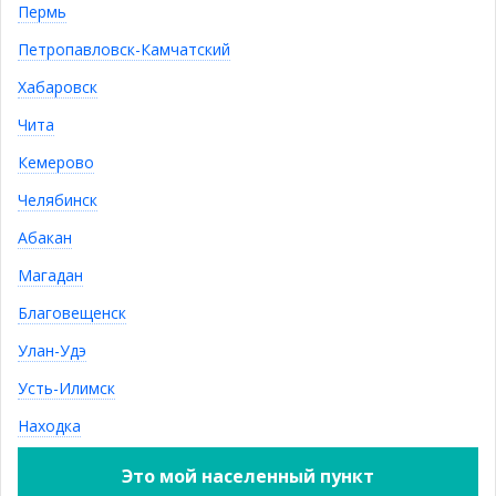
Пермь
Вернуться к списку
Петропавловск-Камчатский
Хабаровск
Подпишитесь! Новинки, скидки,
предложения!
Чита
Кемерово
Челябинск
я даю согласие на обработку моих персональных
данных
Абакан
Магадан
ПОДПИСАТЬСЯ
Контактная информация
Благовещенск
sale@ivushka-mebel.ru
Улан-Удэ
8 (924) 548-5-292, 8 (924) 548-5-282
Усть-Илимск
Находка
Показать полную версию
© Интернет магазин «Ивушка»,
Это мой населенный пункт
2011—2023