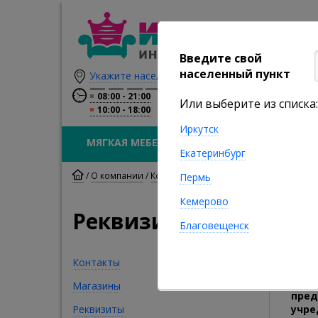
Введите свой
населенный пункт
Укажите населенный пункт
08:00
21:00
Или выберите из списка:
10:00
18:00
Иркутск
МЯГКАЯ МЕБЕЛЬ
КОРПУСНАЯ МЕБЕЛ
Екатеринбург
/
О компании
/
Контакты
/
Реквизиты Интернет ма
Пермь
Кемерово
Реквизиты
Благовещенск
Контакты
Полн
Магазины
пред
Реквизиты
учре