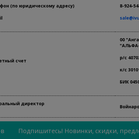
фон (по юридическому адресу)
8-924-54
l
sale@iv
00 "Анг
"АЛЬФА
р/с 4070
етный счет
к/с 3010
БИК 045
ральный директор
Войнаро
ов
Подпишитесь! Новинки, скидки, пред