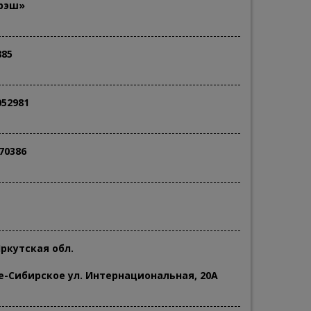
рэш»
885
052981
70386
Иркутская обл.
ье-Сибирское ул. Интернациональная, 20A