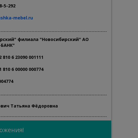
8-5-292
ushka-mebel.ru
арский" филиала "Новосибирский" АО
-БАНК"
2 810 6 23090 001111
1 810 6 00000 000774
004774
вич Татьяна Фёдоровна
ложения!