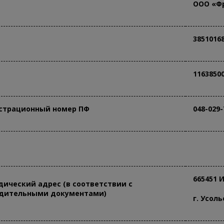
ООО «Ф
3851016
1163850
страционный номер ПФ
048-029-
665451 
ический адрес (в соответствии с
дительными документами)
г. Усол