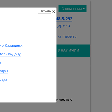
лезная информация
О компании
Закрыть
8 (924) 548-5-292
тех. поддержка
sale@ivushka-mebel.ru
о-Сахалинск
МАТРАСЫ
В НАЛИЧИИ
тов-на-Дону
а
адан
одка
о с ограниченной ответственностью