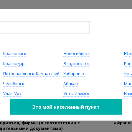
Главная
Помощь покупателю
По
Товары
Например,
Диван угловой
Красноярск
Новосибирск
Южн
МЕБЕЛЬ НА
Ь
ДЕТСКАЯ МЕБЕЛЬ
МЕТАЛЛОКАРКАСЕ
Краснодар
Владивосток
Рос
газина Ивушка
Петропавловск-Камчатский
Хабаровск
Чит
Челябинск
Абакан
Маг
Улан-Удэ
Усть-Илимск
Нах
Это мой населенный пункт
ое и сокращенное наименование
Обществ
приятия, фирмы (в соответствии с
«Фрэш»
дительными документами)