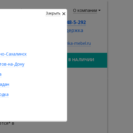
лезная информация
О компании
Закрыть
8 (924) 548-5-292
тех. поддержка
sale@ivushka-mebel.ru
о-Сахалинск
МАТРАСЫ
В НАЛИЧИИ
тов-на-Дону
а
адан
одка
полу, а
ется* в