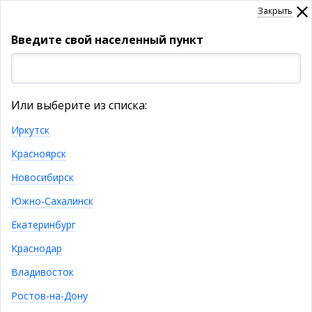
Закрыть
Введите свой населенный пункт
УКАЖИТЕ НАСЕЛЕННЫЙ ПУНКТ
Или выберите из списка:
Товары
Иркутск
Красноярск
КАТАЛОГ ТОВАРОВ
Новосибирск
Салоны партнеров
Южно-Сахалинск
Екатеринбург
Республика Саха (Якутия)
Краснодар
г. Якутск, Респ. Саха (Якутия)
ул. Аммосова, Мебель-салон "Виктория"
Владивосток
8 (411) 245-01-79
Ростов-на-Дону
Республика Хакасия