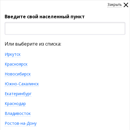
Закрыть
Введите свой населенный пункт
УКАЖИТЕ НАСЕЛЕННЫЙ ПУНКТ
Или выберите из списка:
Товары
Иркутск
Красноярск
КАТАЛОГ ТОВАРОВ
Новосибирск
Южно-Сахалинск
Подпишитесь! Новинки, скидки,
Екатеринбург
предложения!
Краснодар
Владивосток
Ростов-на-Дону
я даю согласие на обработку моих персональных
данных