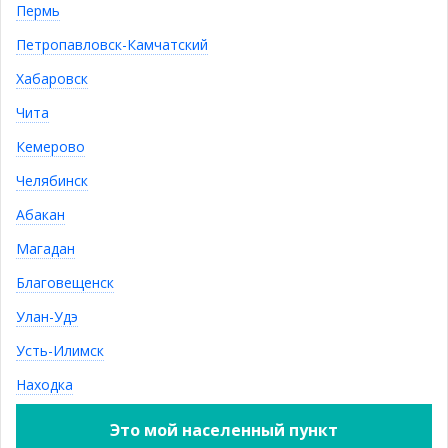
Пермь
ПОДПИСАТЬСЯ
Петропавловск-Камчатский
Контактная информация
Хабаровск
sale@ivushka-mebel.ru
Чита
8 (924) 548-5-292, 8 (924) 548-5-282
Кемерово
Челябинск
Показать полную версию
© Интернет магазин «Ивушка»,
Абакан
2011—2023
ООО "Фрэш"
Магадан
ОГРН: 1163850052981
Благовещенск
Улан-Удэ
Усть-Илимск
Находка
0
Вход
/
Регистрация
Это мой населенный пункт