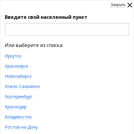
Закрыть
Введите свой населенный пункт
УКАЖИТЕ НАСЕЛЕННЫЙ ПУНКТ
Или выберите из списка:
Товары
Иркутск
Красноярск
КАТАЛОГ ТОВАРОВ
Новосибирск
Велюр
Южно-Сахалинск
Екатеринбург
Велюр – близкий родственник бархата, даже
назавание бархата по-французски звучит как
Краснодар
«velours». Оба материала схожи своей структурой.
Владивосток
Особенность велюра – более длинный ворс, но
сегодня существуют такие разновидности этой
Ростов-на-Дону
ткани, которые даже специалистам по текстилю