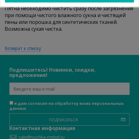
Велюр чистится без проблем:
Пятна необходимо чистить сразу после загрязнения
при помощи чистого влажного сукна и чистящей
пены или порошка для синтетических тканей.
Возможна сухая чистка.
Возврат к списку
Подпишитесь! Новинки, скидки,
предложения!
я даю согласие на обработку моих персональных
данных
ПОДПИСАТЬСЯ
Контактная информация
sale@ivushka-mebel.ru