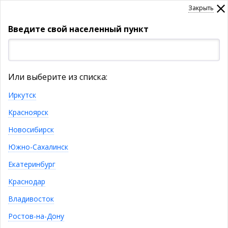
Закрыть
Введите свой населенный пункт
УКАЖИТЕ НАСЕЛЕННЫЙ ПУНКТ
Или выберите из списка:
Товары
Иркутск
Красноярск
КАТАЛОГ ТОВАРОВ
Новосибирск
Натуральная кожа
Южно-Сахалинск
Екатеринбург
Эксплуатация:
Мягкая мебель из натуральной
кожи должна располагаться вдали от отопительных
Краснодар
систем и прямых солнечных лучей. Если доставка
Владивосток
мебели из натуральной кожи происходит в
холодное время года (низкая температура), то
Ростов-на-Дону
перед эксплуатацией необходимо выдержать в