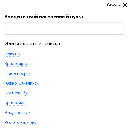
Закрыть
Введите свой населенный пункт
УКАЖИТЕ НАСЕЛЕННЫЙ ПУНКТ
Или выберите из списка:
Товары
Иркутск
Красноярск
КАТАЛОГ ТОВАРОВ
Новосибирск
Южно-Сахалинск
Подпишитесь! Новинки, скидки,
Екатеринбург
предложения!
Краснодар
Владивосток
Ростов-на-Дону
я даю согласие на обработку моих персональных
данных