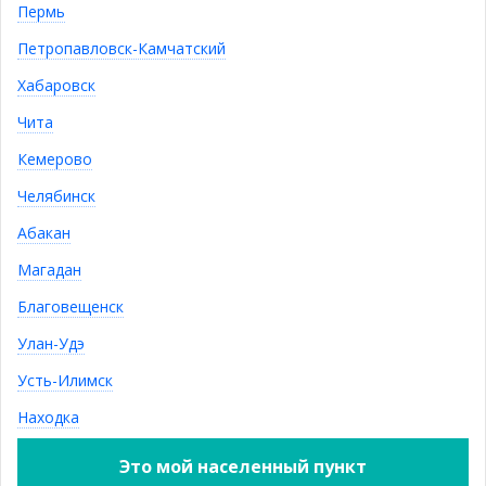
Пермь
ПОДПИСАТЬСЯ
Петропавловск-Камчатский
Контактная информация
Хабаровск
sale@ivushka-mebel.ru
Чита
8 (924) 548-5-292, 8 (924) 548-5-282
Кемерово
Челябинск
Показать полную версию
© Интернет магазин «Ивушка»,
Абакан
2011—2023
ООО "Фрэш"
Магадан
ОГРН: 1163850052981
Благовещенск
Улан-Удэ
Усть-Илимск
Находка
0
Вход
/
Регистрация
Это мой населенный пункт